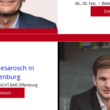
Mi., 05. Feb.
Bill
Det
esarosch in
enburg
SICHT.BAR Offenburg
Details