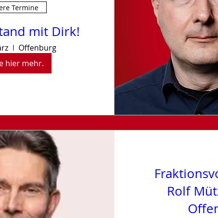
ere Termine
tand mit Dirk!
ärz
Offenburg
e hier mehr.
Fraktionsv
Rolf Müt
Offe