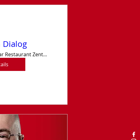
 Dialog
Café Bar Restaurant Zentral Offenburg
ails