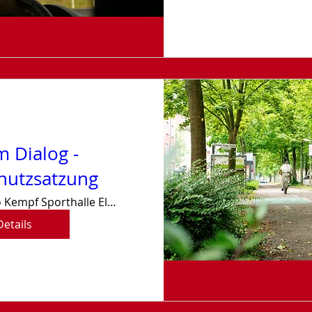
m Dialog -
utzsatzung
Otto Kempf Sporthalle Elgersweier
Details