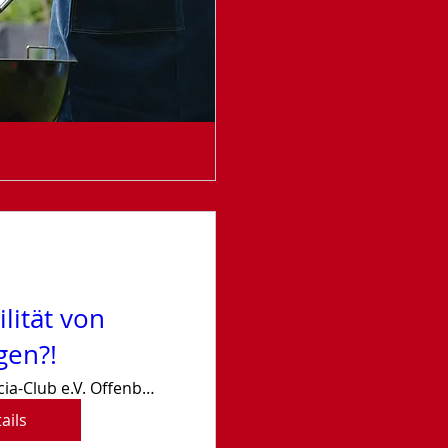
lität von
gen?!
1. Boccia-Club e.V. Offenburg
ails