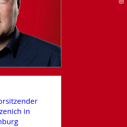
orsitzender
zenich in
nburg