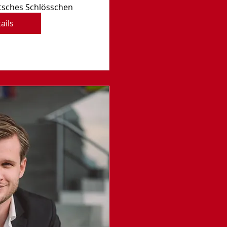
etsches Schlösschen
ails