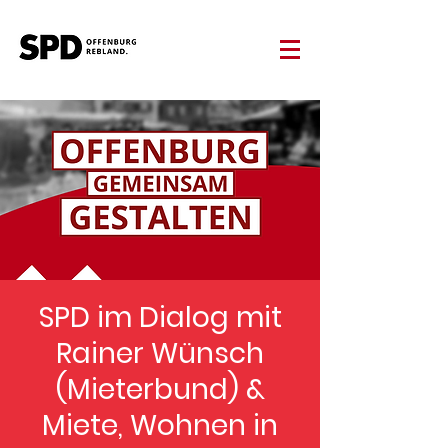
SPD im Dialog mit
Rainer Wünsch
(Mieterbund) &
Miete, Wohnen in