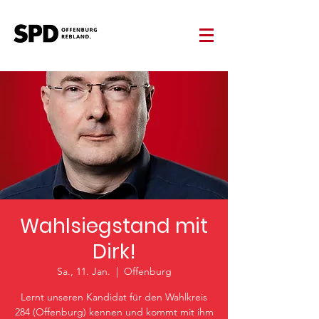
Wahlsiegstand mit
Dirk!
Sa., 11. Jan.
  |  
Offenburg
Lernt unseren Kandidat für den Wahlkreis
284 (Offenburg) kennen und kommt mit ihm